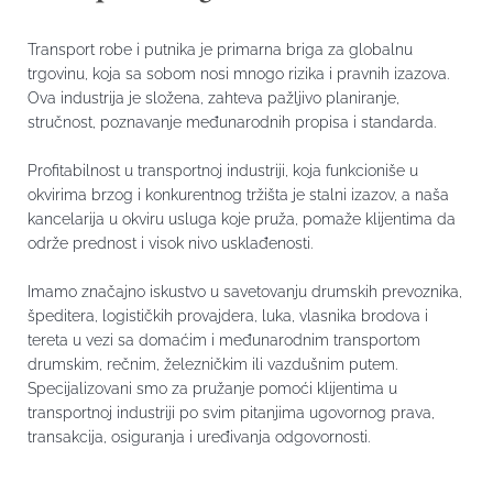
Transport robe i putnika je primarna briga za globalnu
trgovinu, koja sa sobom nosi mnogo rizika i pravnih izazova.
Ova industrija je složena, zahteva pažljivo planiranje,
stručnost, poznavanje međunarodnih propisa i standarda.
Profitabilnost u transportnoj industriji, koja funkcioniše u
okvirima brzog i konkurentnog tržišta je stalni izazov, a naša
kancelarija u okviru usluga koje pruža, pomaže klijentima da
održe prednost i visok nivo usklađenosti.
Imamo značajno iskustvo u savetovanju drumskih prevoznika,
špeditera, logističkih provajdera, luka, vlasnika brodova i
tereta u vezi sa domaćim i međunarodnim transportom
drumskim, rečnim, železničkim ili vazdušnim putem.
Specijalizovani smo za pružanje pomoći klijentima u
transportnoj industriji po svim pitanjima ugovornog prava,
transakcija, osiguranja i uređivanja odgovornosti.