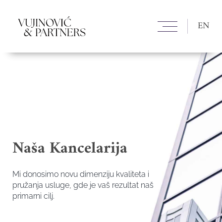
EN
Naša Kancelarija
Mi donosimo novu dimenziju kvaliteta i
pružanja usluge, gde je vaš rezultat naš
primarni cilj.