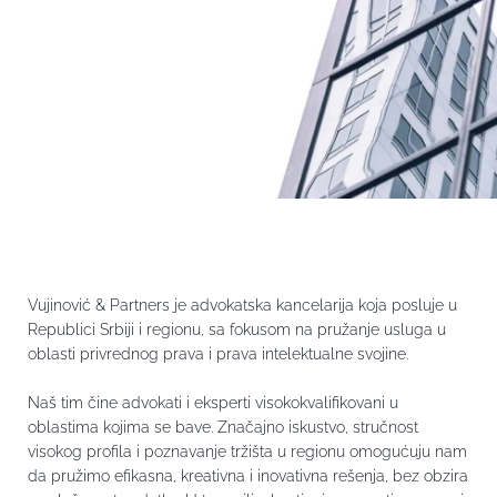
Vujinović & Partners je advokatska kancelarija koja posluje u
Republici Srbiji i regionu, sa fokusom na pružanje usluga u
oblasti privrednog prava i prava intelektualne svojine.
Naš tim čine advokati i eksperti visokokvalifikovani u
oblastima kojima se bave. Značajno iskustvo, stručnost
visokog profila i poznavanje tržišta u regionu omogućuju nam
da pružimo efikasna, kreativna i inovativna rešenja, bez obzira