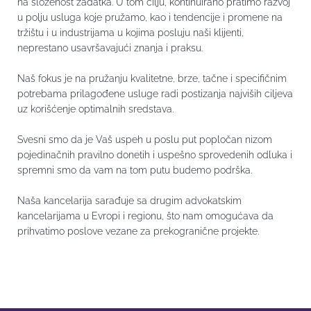
na složenost zadatka. U tom cilju, kontinuirano pratimo razvoj
u polju usluga koje pružamo, kao i tendencije i promene na
tržištu i u industrijama u kojima posluju naši klijenti,
neprestano usavršavajući znanja i praksu.
Naš fokus je na pružanju kvalitetne, brze, tačne i specifičnim
potrebama prilagođene usluge radi postizanja najviših ciljeva
uz korišćenje optimalnih sredstava.
Svesni smo da je Vaš uspeh u poslu put popločan nizom
pojedinačnih pravilno donetih i uspešno sprovedenih odluka i
spremni smo da vam na tom putu budemo podrška.
Naša kancelarija sarađuje sa drugim advokatskim
kancelarijama u Evropi i regionu, što nam omogućava da
prihvatimo poslove vezane za prekogranične projekte.