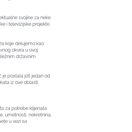
ektualne svojine za neke
ke i televizijske projekte.
a za koje delujemo kao
vnog okvira u ovoj
nadležnim državnim
je postala još jedan od
kata iz ove oblasti.
ta za potrebe klijenata
ine, umetnosti, nekretnina,
ete u vezi sa