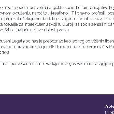
e u 2023. godini posvetila i projektu socio-kulturne inicijative k
vnom okruženju, naročito u kreativnoj, IT i pravnoj profesiji,
 koji projekat očekujemo da dobije svoj puni zamah u 2024. Izu
ncelarija za intelektualnu svojinu u Srbiji sa 100% ženskim par
 Srbija (uključujući sve oblasti prava).
uveni Legal 500 nas je prepoznao kao jednog od tržišnih lidera
unarodni pravni direktorijum IFLR1000 dodelio je Vujinović & Pa
 prava!
ntima i posvećenom timu. Radujemo se još većim i značajnijim 
Prot
1100