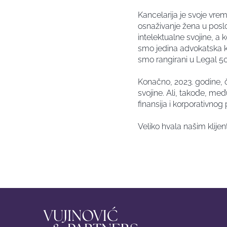
Kancelarija je svoje vrem
osnaživanje žena u poslo
intelektualne svojine, a
smo jedina advokatska ka
smo rangirani u Legal 500
Konačno, 2023. godine, č
svojine. Ali, takođe, međ
finansija i korporativnog
Veliko hvala našim klije