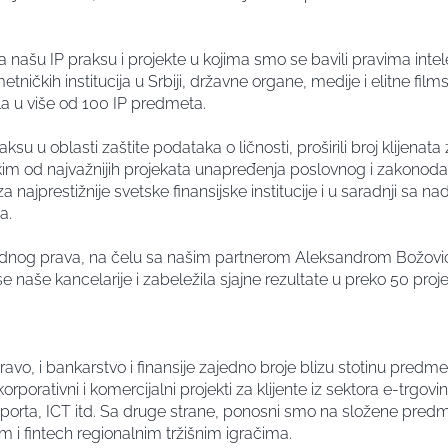
ašu IP praksu i projekte u kojima smo se bavili pravima intel
etničkih institucija u Srbiji, državne organe, medije i elitne films
la u više od 100 IP predmeta.
ksu u oblasti zaštite podataka o ličnosti, proširili broj klijenat
kim od najvažnijih projekata unapređenja poslovnog i zakonoda
 najprestižnije svetske finansijske institucije i u saradnji sa 
ma.
adnog prava, na čelu sa našim partnerom Aleksandrom Božović 
e naše kancelarije i zabeležila sjajne rezultate u preko 50 proje
avo, i bankarstvo i finansije zajedno broje blizu stotinu predme
korporativni i komercijalni projekti za klijente iz sektora e-trgov
sporta, ICT itd. Sa druge strane, ponosni smo na složene predm
 i fintech regionalnim tržišnim igračima.