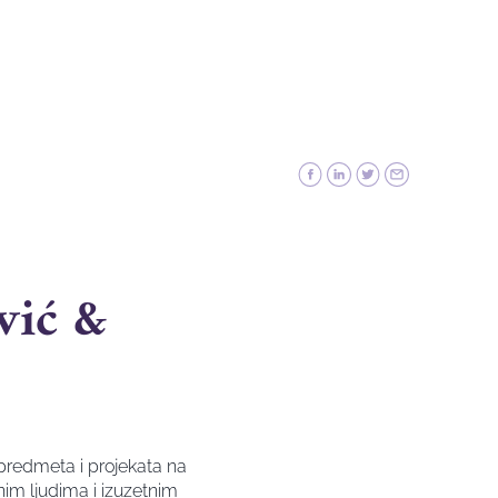
ić &
redmeta i projekata na
nim ljudima i izuzetnim