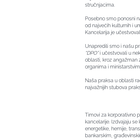
stručnjacima.
Posebno smo ponosni na n
od najvećih kulturnih i um
Kancelarija je učestvova
Unapredili smo i našu pra
“DPO”
i učestvovali u ne
oblasti, kroz angažman za
organima i ministarstvi
Naša praksa u oblasti r
najvažnijih stubova praks
Timovi za korporativno pr
kancelarije. Izdvajaju se 
energetike, hemije, tran
bankarskim, građevinskim