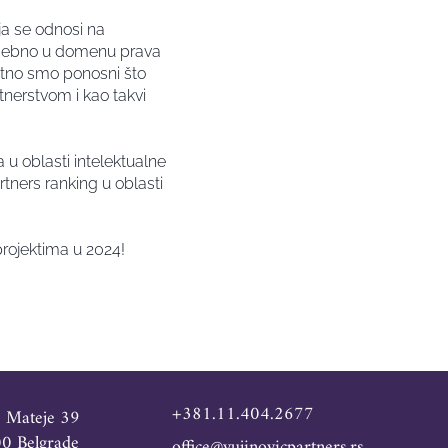
oja se odnosi na
 posebno u domenu prava
zetno smo ponosni što
tnerstvom i kao takvi
 u oblasti intelektualne
rtners ranking u oblasti
projektima u 2024!
+381.11.404.2677
e Mateje 39
0 Belgrade
office@vujinovicpartners.rs