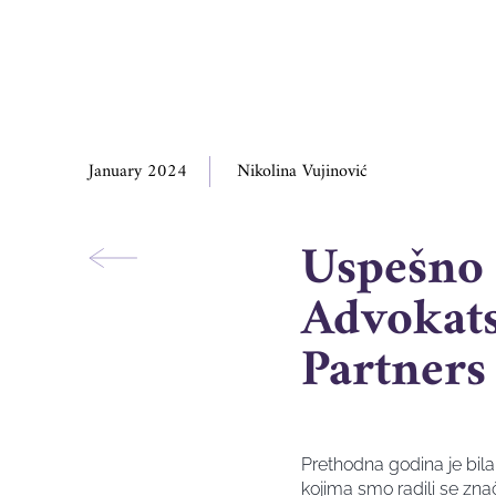
January 2024
Nikolina Vujinović
Uspešno 
Advokats
Partners
Prethodna godina je bila
kojima smo radili se zna