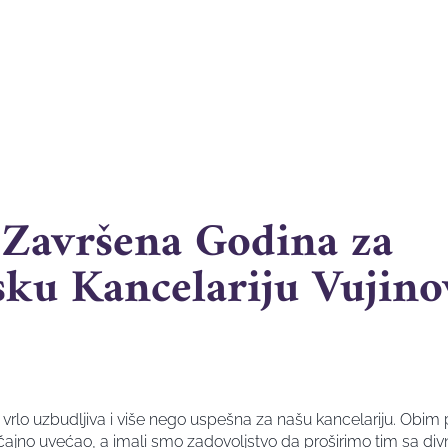
Završena Godina za
ku Kancelariju Vujinov
 vrlo uzbudljiva i više nego uspešna za našu kancelariju.
Obim p
čajno uvećao, a imali smo zadovoljstvo da proširimo tim sa div