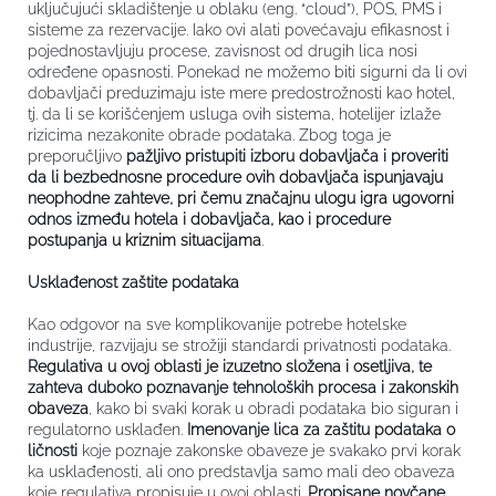
uključujući skladištenje u oblaku (eng. “cloud”), POS, PMS i
sisteme za rezervacije. Iako ovi alati povećavaju efikasnost i
pojednostavljuju procese, zavisnost od drugih lica nosi
određene opasnosti. Ponekad ne možemo biti sigurni da li ovi
dobavljači preduzimaju iste mere predostrožnosti kao hotel,
tj. da li se korišćenjem usluga ovih sistema, hotelijer izlaže
rizicima nezakonite obrade podataka. Zbog toga je
preporučljivo
pažljivo pristupiti izboru dobavljača i proveriti
da li bezbednosne procedure ovih dobavljača ispunjavaju
neophodne zahteve, pri čemu značajnu ulogu igra ugovorni
odnos između hotela i dobavljača, kao i procedure
postupanja u kriznim situacijama
.
Usklađenost zaštite podataka
Kao odgovor na sve komplikovanije potrebe hotelske
industrije, razvijaju se strožiji standardi privatnosti podataka.
Regulativa u ovoj oblasti je izuzetno složena i osetljiva, te
zahteva duboko poznavanje tehnoloških procesa i zakonskih
obaveza
, kako bi svaki korak u obradi podataka bio siguran i
regulatorno usklađen.
Imenovanje lica za zaštitu podataka o
ličnosti
koje poznaje zakonske obaveze je svakako prvi korak
ka usklađenosti, ali ono predstavlja samo mali deo obaveza
koje regulativa propisuje u ovoj oblasti.
Propisane novčane