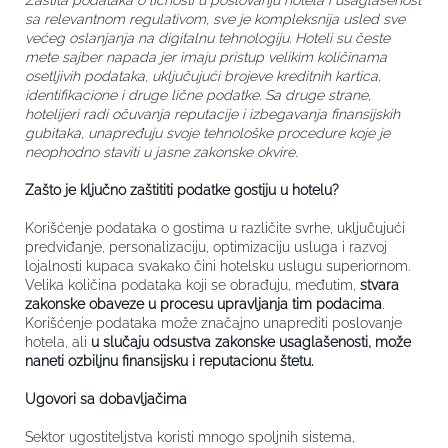
Zaštita podataka o ličnosti u poslovanju hotela i usaglašenost
sa relevantnom regulativom, sve je kompleksnija usled sve
većeg oslanjanja na digitalnu tehnologiju. Hoteli su česte
mete sajber napada jer imaju pristup velikim količinama
osetljivih podataka, uključujući brojeve kreditnih kartica,
identifikacione i druge lične podatke. Sa druge strane,
hotelijeri radi očuvanja reputacije i izbegavanja finansijskih
gubitaka, unapređuju svoje tehnološke procedure koje je
neophodno staviti u jasne zakonske okvire.
Zašto je ključno zaštititi podatke gostiju u hotelu?
Korišćenje podataka o gostima u različite svrhe, uključujući
predviđanje, personalizaciju, optimizaciju usluga i razvoj
lojalnosti kupaca svakako čini hotelsku uslugu superiornom.
Velika količina podataka koji se obrađuju, međutim,
stvara
zakonske obaveze u procesu upravljanja tim podacima
.
Korišćenje podataka može značajno unaprediti poslovanje
hotela, ali
u slučaju odsustva zakonske usaglašenosti, može
naneti ozbiljnu finansijsku i reputacionu štetu.
Ugovori sa dobavljačima
Sektor ugostiteljstva koristi mnogo spoljnih sistema,