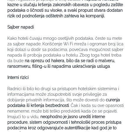
kazne u slučaju kršenja zakonskih obaveza u pogledu zaštite
podataka o ličnosti su visoke, a svaki propust stvara dodatan
rizik od podnošenja odštetnih zahteva ka kompaniji.
Sajber napadi
Kako hoteli čuvaju mnogo osetljivih podataka, česte su mete
za sajber napade. Korišćenje Wi Fi mreža i ogroman broj lica
koji dolazi u dodir sa podacima, povećava mogućnost sajber
napada ili proboja podataka u hotelu. Zbog toga hotel treba
da bude
na oprezu od hakera, bilo da se radi o malveru,
ransomveru, fišing-u ili napadima uskraćivanja usluga
.
Interni rizici
Radnici ili bilo ko drugi sa pristupom hotelskim sistemima i
informacijama može zloupotrebiti svoje privilegije za
dobijanje privatnih informacija, što može dovesti do
curenja
podataka ili kršenja bezbednosti
. Čak i kada su ove opasnosti
nenamerne, može biti teško predvideti kada će se pojaviti.
Imajući to u vidu,
neophodno je jasno urediti interne
procedure, sistem odgovornosti i tehnološki proces pristupa
podacima kroz odgovarajuće autentifikacije kad god je to