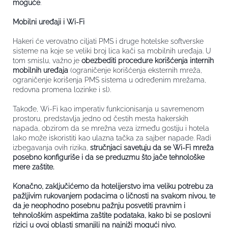
moguće
.
Mobilni uređaji i Wi-Fi
Hakeri će verovatno ciljati PMS i druge hotelske softverske
sisteme na koje se veliki broj lica kači sa mobilnih uređaja.
U
tom smislu, važno je
obezbediti procedure korišćenja internih
mobilnih uređaja
(ograničenje korišćenja eksternih mreža,
ograničenje korišenja PMS sistema u određenim mrežama,
redovna promena lozinke i sl).
Takođe, Wi-Fi kao imperativ funkcionisanja u savremenom
prostoru, predstavlja jedno od čestih mesta hakerskih
napada, obzirom da se mrežna veza između gostiju i hotela
lako može iskoristiti kao ulazna tačka za sajber napade. Radi
izbegavanja ovih rizika,
stručnjaci savetuju da se Wi-Fi mreža
posebno konfiguriše i da se preduzmu što jače tehnološke
mere zaštite.
Konačno, zaključićemo da hotelijerstvo ima veliku potrebu za
pažljivim rukovanjem podacima o ličnosti na svakom nivou, te
da je neophodno posebnu pažnju posvetiti pravnim i
tehnološkim aspektima zaštite po
dataka, kako bi se poslovni
rizici u ovoj oblasti smanjili na najniži mogući nivo.