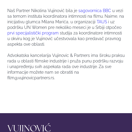
Naš Partner Nikolina Vujinović bila je
sagovornica BBC
u vezi
sa temom instituta koordinatora intimnosti na filmu. Naime, na
inicijativu glumca Milana Marića, u organizaciji
TAUS
i uz
podršku UN Women pre nekoliko meseci je u Srbiji otpočeo
prvi specijalistički program
studija za koordinatore intimnosti
u okviru kog je Vujinović učestvovala kao predavač pravnog
aspekta ove oblasti.
Advokatska kancelarija Vujinovic & Partners ima široku praksu
rada u oblasti filmske industrije i pruža punu podršku razvoju
i unapređenju svih aspekata rada ove industrije. Za sve
informacije možete nam se obratiti na
film@vujinovicpartners.rs
.