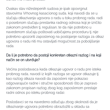
Ovakav stav nižestepenih sudova je ipak opovrgnut
stavovima Vrhovnog kasacionog suda, koji navodi da se u
slučaju otkazivanja ugovora o radu u toku probnog rada, radi
o posebnom slučaju prestanka radnog odnosa koji je izričito
zakonom predviđen tj. regulisan, te da nije potrebno u
navedenom slučaju poštovati uobičajenu proceduru tj. nije
potrebno upozoriti zaposlenog na postojanje razloga za otkaz
ugovora o radu niti mu ostavljati mogućnost za poboljšanje
rada.
Da li je potrebno da postoji konkretan otkazni razlog i na koji
način se on utvrđuje?
Većina poslodavaca kada otkazuje ugovor o radu pre isteka
probnog rada, navodi iz kojih razloga se ugovor otkazuje tj.
kao razlog otkaza navodi da zaposleni nije pokazao
odgovarajuće radne i stručne sposobnosti (što je zapravo
zakonom propisan razlog zbog kog zaposlenom prestaje
radni odnos po isteku probnog rada).
Poslodavci se na navedeno odlučuju zbog okolnosti da je
otkazivanje ugovora potrebno obrazložiti u skladu sa