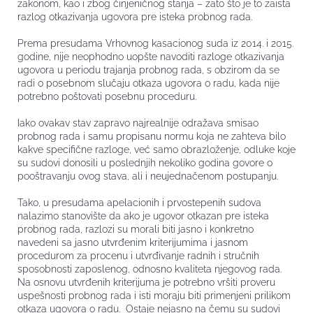
zakonom, kao i zbog činjeničnog stanja – zato što je to zaista
razlog otkazivanja ugovora pre isteka probnog rada.
Prema presudama Vrhovnog kasacionog suda iz 2014. i 2015.
godine, nije neophodno uopšte navoditi razloge otkazivanja
ugovora u periodu trajanja probnog rada, s obzirom da se
radi o posebnom slučaju otkaza ugovora o radu, kada nije
potrebno poštovati posebnu proceduru.
Iako ovakav stav zapravo najrealnije odražava smisao
probnog rada i samu propisanu normu koja ne zahteva bilo
kakve specifične razloge, već samo obrazloženje, odluke koje
su sudovi donosili u poslednjih nekoliko godina govore o
pooštravanju ovog stava, ali i neujednačenom postupanju.
Tako, u presudama apelacionih i prvostepenih sudova
nalazimo stanovište da ako je ugovor otkazan pre isteka
probnog rada, razlozi su morali biti jasno i konkretno
navedeni sa jasno utvrđenim kriterijumima i jasnom
procedurom za procenu i utvrđivanje radnih i stručnih
sposobnosti zaposlenog, odnosno kvaliteta njegovog rada.
Na osnovu utvrđenih kriterijuma je potrebno vršiti proveru
uspešnosti probnog rada i isti moraju biti primenjeni prilikom
otkaza ugovora o radu. Ostaje nejasno na čemu su sudovi