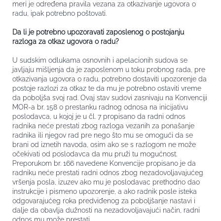
meri je određena pravila vezana za otkazivanje ugovora o
radu, ipak potrebno poštovati.
Da li je potrebno upozoravati zaposlenog o postojanju
razloga za otkaz ugovora o radu?
U sudskim odlukama osnovnih i apelacionih sudova se
javljaju mišljenja da je zaposlenom u toku probnog rada, pre
otkazivanja ugovora o radu, potrebno dostaviti upozorenje da
postoje razlozi za otkaz te da mu je potrebno ostaviti vreme
da poboljša svoj rad. Ovaj stav sudovi zasnivaju na Konvenciji
MOR-a br. 158 o prestanku radnog odnosa na inicijativu
poslodavca, u kojoj je u čl. 7 propisano da radni odnos
radnika neće prestati zbog razloga vezanih za ponašanje
radnika ili njegov rad pre nego što mu se omogući da se
brani od iznetih navoda, osim ako se s razlogom ne može
očekivati od poslodavca da mu pruži tu mogućnost.
Preporukom br. 166 navedene Konvencije propisano je da
radniku neće prestati radni odnos zbog nezadovoljavajućeg
vršenja posla, izuzev ako mu je poslodavac prethodno dao
instrukcije i pismeno upozorenje, a ako radnik posle isteka
odgovarajućeg roka predviđenog za poboljšanje nastavi i
dalje da obavlja dužnosti na nezadovoljavajući način, radni
odnos mu može prestati.