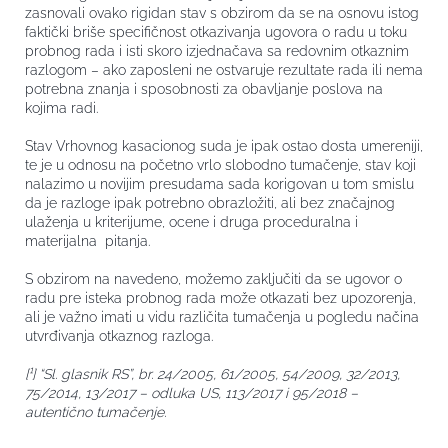
zasnovali ovako rigidan stav s obzirom da se na osnovu istog
faktički briše specifičnost otkazivanja ugovora o radu u toku
probnog rada i isti skoro izjednačava sa redovnim otkaznim
razlogom – ako zaposleni ne ostvaruje rezultate rada ili nema
potrebna znanja i sposobnosti za obavljanje poslova na
kojima radi.
Stav Vrhovnog kasacionog suda je ipak ostao dosta umereniji,
te je u odnosu na početno vrlo slobodno tumačenje, stav koji
nalazimo u novijim presudama sada korigovan u tom smislu
da je razloge ipak potrebno obrazložiti, ali bez značajnog
ulaženja u kriterijume, ocene i druga proceduralna i
materijalna pitanja.
S obzirom na navedeno, možemo zaključiti da se ugovor o
radu pre isteka probnog rada može otkazati bez upozorenja,
ali je važno imati u vidu različita tumačenja u pogledu načina
utvrđivanja otkaznog razloga.
[¹]
“Sl. glasnik RS”, br. 24/2005, 61/2005, 54/2009, 32/2013,
75/2014, 13/2017 – odluka US, 113/2017 i 95/2018 –
autentično tumačenje.