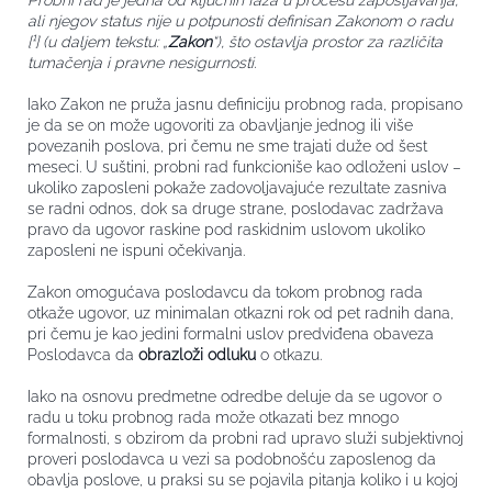
Probni rad je jedna od ključnih faza u procesu zapošljavanja,
ali njegov status nije u potpunosti definisan Zakonom o radu
[¹]
(u daljem tekstu: „
Zakon
“), što ostavlja prostor za različita
tumačenja i pravne nesigurnosti.
Iako Zakon ne pruža jasnu definiciju probnog rada, propisano
je da se on može ugovoriti za obavljanje jednog ili više
povezanih poslova, pri čemu ne sme trajati duže od šest
meseci. U suštini, probni rad funkcioniše kao odloženi uslov –
ukoliko zaposleni pokaže zadovoljavajuće rezultate zasniva
se radni odnos, dok sa druge strane, poslodavac zadržava
pravo da ugovor raskine pod raskidnim uslovom ukoliko
zaposleni ne ispuni očekivanja.
Zakon omogućava poslodavcu da tokom probnog rada
otkaže ugovor, uz minimalan otkazni rok od pet radnih dana,
pri čemu je kao jedini formalni uslov predviđena obaveza
Poslodavca da
obrazloži odluku
o otkazu.
Iako na osnovu predmetne odredbe deluje da se ugovor o
radu u toku probnog rada može otkazati bez mnogo
formalnosti, s obzirom da probni rad upravo služi subjektivnoj
proveri poslodavca u vezi sa podobnošću zaposlenog da
obavlja poslove, u praksi su se pojavila pitanja koliko i u kojoj