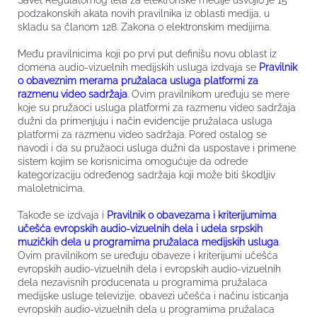
Savet Regulatornog tela za elektronske medije usvojio je 15
podzakonskih akata novih pravilnika iz oblasti medija, u
skladu sa članom 128. Zakona o elektronskim medijima.
Među pravilnicima koji po prvi put definišu novu oblast iz
domena audio-vizuelnih medijskih usluga izdvaja se
Pravilnik
o obaveznim merama pružalaca usluga platformi za
razmenu video sadržaja
. Ovim pravilnikom uređuju se mere
koje su pružaoci usluga platformi za razmenu video sadržaja
dužni da primenjuju i način evidencije pružalaca usluga
platformi za razmenu video sadržaja. Pored ostalog se
navodi i da su pružaoci usluga dužni da uspostave i primene
sistem kojim se korisnicima omogućuje da odrede
kategorizaciju određenog sadržaja koji može biti škodljiv
maloletnicima.
Takođe se izdvaja i
Pravilnik o obavezama i kriterijumima
učešća evropskih audio-vizuelnih dela i udela srpskih
muzičkih dela u programima pružalaca medijskih usluga
.
Ovim pravilnikom se uređuju obaveze i kriterijumi učešća
evropskih audio-vizuelnih dela i evropskih audio-vizuelnih
dela nezavisnih producenata u programima pružalaca
medijske usluge televizije, obavezi učešća i načinu isticanja
evropskih audio-vizuelnih dela u programima pružalaca