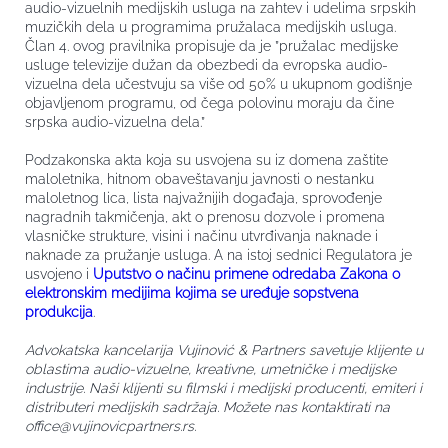
audio-vizuelnih medijskih usluga na zahtev i udelima srpskih
muzičkih dela u programima pružalaca medijskih usluga.
Član 4. ovog pravilnika propisuje da je ”pružalac medijske
usluge televizije dužan da obezbedi da evropska audio-
vizuelna dela učestvuju sa više od 50% u ukupnom godišnje
objavljenom programu, od čega polovinu moraju da čine
srpska audio-vizuelna dela.”
Podzakonska akta koja su usvojena su iz domena zaštite
maloletnika, hitnom obaveštavanju javnosti o nestanku
maloletnog lica, lista najvažnijih događaja, sprovođenje
nagradnih takmičenja, akt o prenosu dozvole i promena
vlasničke strukture, visini i načinu utvrđivanja naknade i
naknade za pružanje usluga. A na istoj sednici Regulatora je
usvojeno i
Uputstvo o načinu primene odredaba Zakona o
elektronskim medijima kojima se uređuje sopstvena
produkcija
.
Advokatska kancelarija Vujinović & Partners savetuje klijente u
oblastima audio-vizuelne, kreativne, umetničke i medijske
industrije. Naši klijenti su filmski i medijski producenti, emiteri i
distributeri medijskih sadržaja. Možete nas kontaktirati na
office@vujinovicpartners.rs.